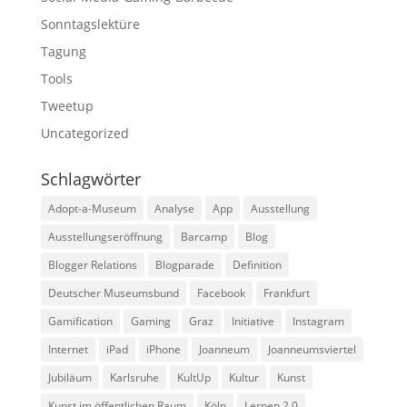
Sonntagslektüre
Tagung
Tools
Tweetup
Uncategorized
Schlagwörter
Adopt-a-Museum
Analyse
App
Ausstellung
Ausstellungseröffnung
Barcamp
Blog
Blogger Relations
Blogparade
Definition
Deutscher Museumsbund
Facebook
Frankfurt
Gamification
Gaming
Graz
Initiative
Instagram
Internet
iPad
iPhone
Joanneum
Joanneumsviertel
Jubiläum
Karlsruhe
KultUp
Kultur
Kunst
Kunst im öffentlichen Raum
Köln
Lernen 2.0