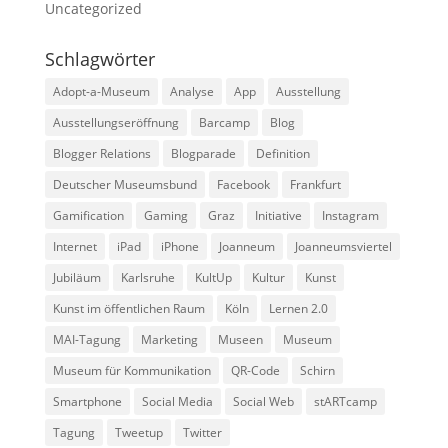
Uncategorized
Schlagwörter
Adopt-a-Museum
Analyse
App
Ausstellung
Ausstellungseröffnung
Barcamp
Blog
Blogger Relations
Blogparade
Definition
Deutscher Museumsbund
Facebook
Frankfurt
Gamification
Gaming
Graz
Initiative
Instagram
Internet
iPad
iPhone
Joanneum
Joanneumsviertel
Jubiläum
Karlsruhe
KultUp
Kultur
Kunst
Kunst im öffentlichen Raum
Köln
Lernen 2.0
MAI-Tagung
Marketing
Museen
Museum
Museum für Kommunikation
QR-Code
Schirn
Smartphone
Social Media
Social Web
stARTcamp
Tagung
Tweetup
Twitter