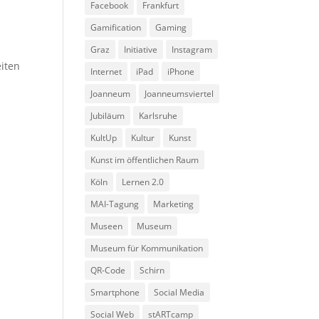
Facebook
Frankfurt
Gamification
Gaming
Graz
Initiative
Instagram
eiten
Internet
iPad
iPhone
Joanneum
Joanneumsviertel
Jubiläum
Karlsruhe
KultUp
Kultur
Kunst
Kunst im öffentlichen Raum
Köln
Lernen 2.0
MAI-Tagung
Marketing
Museen
Museum
Museum für Kommunikation
QR-Code
Schirn
Smartphone
Social Media
Social Web
stARTcamp