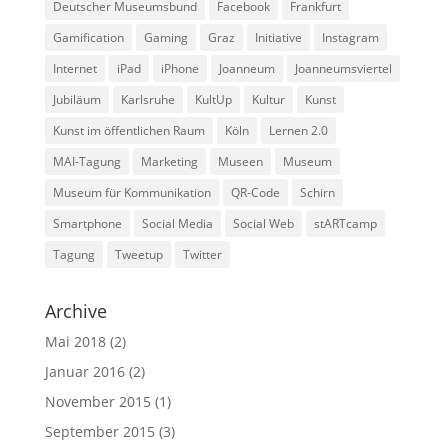
Deutscher Museumsbund
Facebook
Frankfurt
Gamification
Gaming
Graz
Initiative
Instagram
Internet
iPad
iPhone
Joanneum
Joanneumsviertel
Jubiläum
Karlsruhe
KultUp
Kultur
Kunst
Kunst im öffentlichen Raum
Köln
Lernen 2.0
MAI-Tagung
Marketing
Museen
Museum
Museum für Kommunikation
QR-Code
Schirn
Smartphone
Social Media
Social Web
stARTcamp
Tagung
Tweetup
Twitter
Archive
Mai 2018
(2)
Januar 2016
(2)
November 2015
(1)
September 2015
(3)