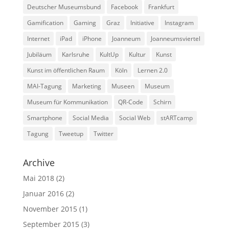
Deutscher Museumsbund
Facebook
Frankfurt
Gamification
Gaming
Graz
Initiative
Instagram
Internet
iPad
iPhone
Joanneum
Joanneumsviertel
Jubiläum
Karlsruhe
KultUp
Kultur
Kunst
Kunst im öffentlichen Raum
Köln
Lernen 2.0
MAI-Tagung
Marketing
Museen
Museum
Museum für Kommunikation
QR-Code
Schirn
Smartphone
Social Media
Social Web
stARTcamp
Tagung
Tweetup
Twitter
Archive
Mai 2018
(2)
Januar 2016
(2)
November 2015
(1)
September 2015
(3)