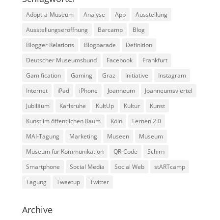
Adopt-a-Museum
Analyse
App
Ausstellung
Ausstellungseröffnung
Barcamp
Blog
Blogger Relations
Blogparade
Definition
Deutscher Museumsbund
Facebook
Frankfurt
Gamification
Gaming
Graz
Initiative
Instagram
Internet
iPad
iPhone
Joanneum
Joanneumsviertel
Jubiläum
Karlsruhe
KultUp
Kultur
Kunst
Kunst im öffentlichen Raum
Köln
Lernen 2.0
MAI-Tagung
Marketing
Museen
Museum
Museum für Kommunikation
QR-Code
Schirn
Smartphone
Social Media
Social Web
stARTcamp
Tagung
Tweetup
Twitter
Archive