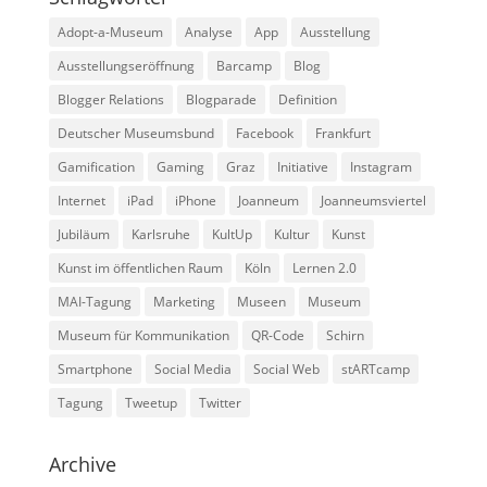
Adopt-a-Museum
Analyse
App
Ausstellung
Ausstellungseröffnung
Barcamp
Blog
Blogger Relations
Blogparade
Definition
Deutscher Museumsbund
Facebook
Frankfurt
Gamification
Gaming
Graz
Initiative
Instagram
Internet
iPad
iPhone
Joanneum
Joanneumsviertel
Jubiläum
Karlsruhe
KultUp
Kultur
Kunst
Kunst im öffentlichen Raum
Köln
Lernen 2.0
MAI-Tagung
Marketing
Museen
Museum
Museum für Kommunikation
QR-Code
Schirn
Smartphone
Social Media
Social Web
stARTcamp
Tagung
Tweetup
Twitter
Archive