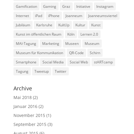
Gamification
Gaming
Graz
Initiative
Instagram
Internet
iPad
iPhone
Joanneum
Joanneumsviertel
Jubiläum
Karlsruhe
KultUp
Kultur
Kunst
Kunst im öffentlichen Raum
Köln
Lernen 2.0
MAI-Tagung
Marketing
Museen
Museum
Museum für Kommunikation
QR-Code
Schirn
Smartphone
Social Media
Social Web
stARTcamp
Tagung
Tweetup
Twitter
Archive
Mai 2018
(2)
Januar 2016
(2)
November 2015
(1)
September 2015
(3)
August 2015
(6)