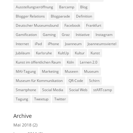
Ausstellungseröffnung
Barcamp
Blog
Blogger Relations
Blogparade
Definition
Deutscher Museumsbund
Facebook
Frankfurt
Gamification
Gaming
Graz
Initiative
Instagram
Internet
iPad
iPhone
Joanneum
Joanneumsviertel
Jubiläum
Karlsruhe
KultUp
Kultur
Kunst
Kunst im öffentlichen Raum
Köln
Lernen 2.0
MAI-Tagung
Marketing
Museen
Museum
Museum für Kommunikation
QR-Code
Schirn
Smartphone
Social Media
Social Web
stARTcamp
Tagung
Tweetup
Twitter
Archive
Mai 2018
(2)